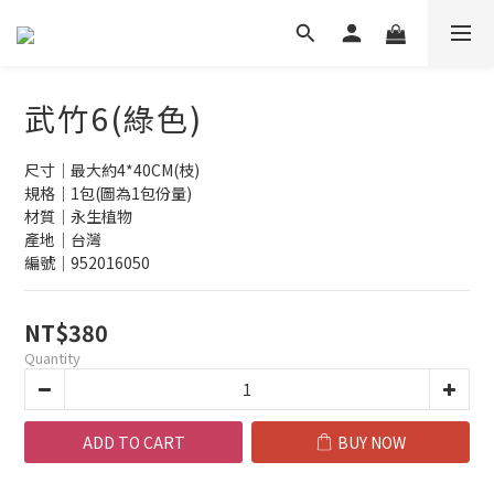
武竹6(綠色)
尺寸｜最大約4*40CM(枝)
規格｜1包(圖為1包份量)
材質｜永生植物
產地｜台灣
編號｜952016050
NT$380
Quantity
ADD TO CART
BUY NOW