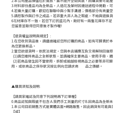
2.本公司產品價值在於擺放、展示提升空間質感，因購買後可能
3.材料部份產品均為全新品，人造花及葉材因運送過程中晃動，
4.若需大量訂購，歡迎在聊聊中與小幫手溝通；價格部分有商量空
5.請恕製作與訂作之成品，若非重大非人為之瑕疵，不給與退換貨
6花材庫存不一致，若您下訂的盆花內，剛好有一兩隻花庫存不
您留意並取得您同意後才製作喔!
【退貨權益說明與規定】:
1.在您收到貨品後，請儘速確認您所訂購的商品，如有可歸責於
為您更換新品。
2.當您欲退貨時，依民法規定，您與本店鋪應互負交易解除回復
(1)請您維持商品之全新狀態，並請確保主要商品、使用手冊、
(2)若商品發生因不當使用、拆卸或逾越檢視商品之必要等非可
用，或依商品之保存狀況按比例向您請求商 品之價額。
▲購買須知及說明:
【請買家確認及同意下列說明再下訂單喔】
0.商品認知與瑕疵不包含:A.我們手工測量的尺寸B.因商品為全
1.本公司目前銷售方式是實體店面+網路販售。因此銷貨有可能
【或】