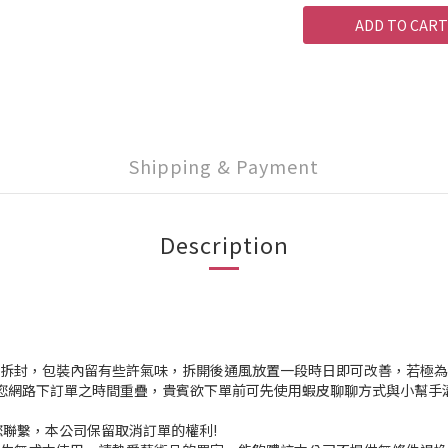
ADD TO CART
Shipping & Payment
Description
新未拆封，包裝內留有些許氣味，拆開後通風放置一段時日即可改善，若極為敏
與您網路下訂單之時間重疊，貴賓欲下單前可先使用蝦皮聊聊方式與小幫手
聯繫，本公司保留取消訂單的權利!