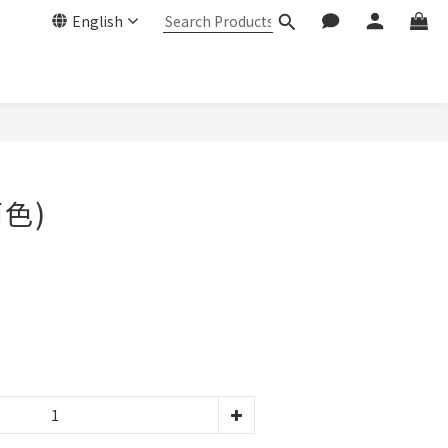
English
BUY NOW
色)