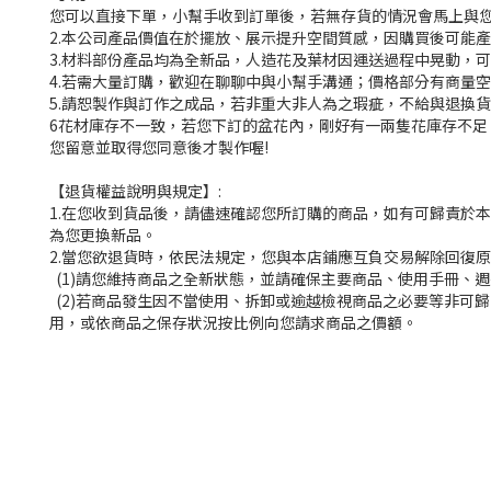
您可以直接下單，小幫手收到訂單後，若無存貨的情況會馬上與您
2.本公司產品價值在於擺放、展示提升空間質感，因購買後可能
3.材料部份產品均為全新品，人造花及葉材因運送過程中晃動，
4.若需大量訂購，歡迎在聊聊中與小幫手溝通；價格部分有商量空
5.請恕製作與訂作之成品，若非重大非人為之瑕疵，不給與退換貨
6花材庫存不一致，若您下訂的盆花內，剛好有一兩隻花庫存不
您留意並取得您同意後才製作喔!
【退貨權益說明與規定】:
1.在您收到貨品後，請儘速確認您所訂購的商品，如有可歸責於
為您更換新品。
2.當您欲退貨時，依民法規定，您與本店鋪應互負交易解除回復
(1)請您維持商品之全新狀態，並請確保主要商品、使用手冊、
(2)若商品發生因不當使用、拆卸或逾越檢視商品之必要等非可
用，或依商品之保存狀況按比例向您請求商品之價額。