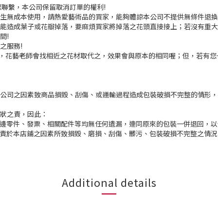
聯繫，本公司保留取消訂單的權利!
產生無成本使用，請熱愛藝術品的買家，能夠體諒本公司不提供無條件退
可能造成葉子或花瓣掉落，要麻煩買家將掉落之花頭直接接上；若沒有重
間!
之服務!
足，花藝老師會找相近之花材取代之，效果會與原本的相同喔；但，若有您
本公司之因素致商品損毀、刮傷、或運輸過程造成包裝破損不完整的情形
原狀之責，因此：
週邊零件、發票、相關配件等均無任何遺漏，連同原來的包裝一併退回，
歸責於本店鋪之因素所致損毀、磨損、刮傷、髒污、包裝破損不完整之情
Additional details