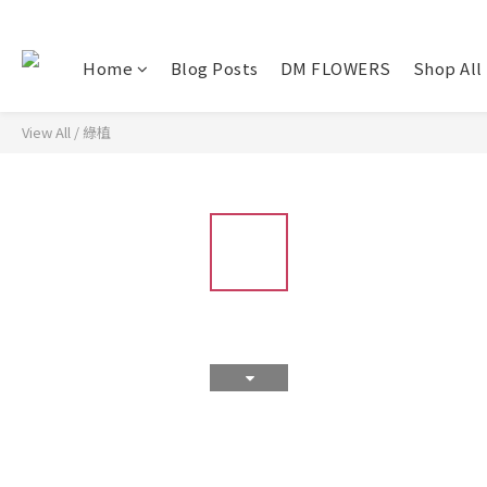
Home
Blog Posts
DM FLOWERS
Shop All
View All
/
綠植