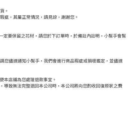
換貨。
大瑕疵，其屬正常情況，請見諒，謝謝您。
一定要保留之花材，請您於下訂單時，於備註內註明，小幫手會幫
，請您儘速通知小幫手，我們會進行商品瑕疵或損壞鑑定，並儘速
以便本店鋪為您處理退款事宜。
況，導致無法完整退回本公司時，本公司將向您酌收回復原狀之費