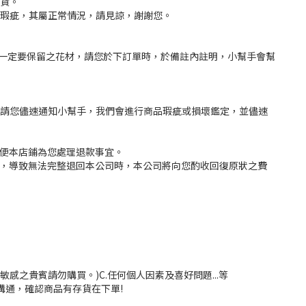
換貨。
大瑕疵，其屬正常情況，請見諒，謝謝您。
一定要保留之花材，請您於下訂單時，於備註內註明，小幫手會幫
，請您儘速通知小幫手，我們會進行商品瑕疵或損壞鑑定，並儘速
以便本店鋪為您處理退款事宜。
況，導致無法完整退回本公司時，本公司將向您酌收回復原狀之費
感之貴賓請勿購買。)C.任何個人因素及喜好問題...等
溝通，確認商品有存貨在下單!