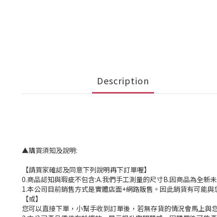
Description
▲購買須知及說明:
【請買家確認及同意下列說明再下訂單喔】
0.商品認知與瑕疵不包含:A.我們手工測量的尺寸B.因商品為全
1.本公司目前銷售方式是實體店面+網路販售。因此銷貨有可能
【或】
您可以直接下單，小幫手收到訂單後，若無存貨的情況會馬上與您