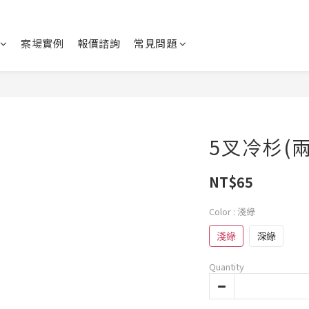
案場實例
報價諮詢
常見問題
5叉冷杉(兩
NT$65
Color
: 淺綠
淺綠
深綠
Quantity