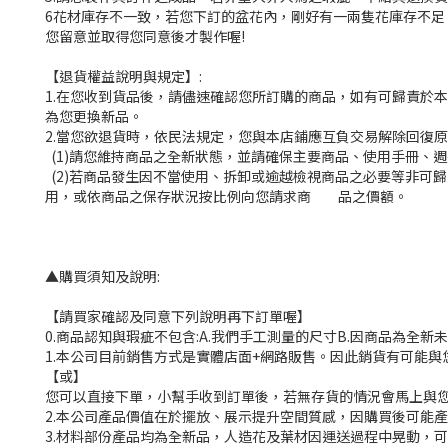
6花材庫存不一致，若您下訂的盆花內，剛好有一兩隻花庫存不
您留意並取得您同意後才製作喔!
【退貨權益說明與規定】:
1.在您收到貨品後，請儘速確認您所訂購的商品，如有可歸責於
為您更換新品。
2.當您欲退貨時，依民法規定，您與本店鋪應互負交易解除回復
(1)請您維持商品之全新狀態，並請確保主要商品、使用手冊、
(2)若商品發生因不當使用、拆卸或逾越檢視商品之必要等非可
用，或依商品之保存狀況按比例向您請求商 品之價額。
▲購買須知及說明:
【請買家確認及同意下列說明再下訂單喔】
0.商品認知與瑕疵不包含:A.我們手工測量的尺寸B.因商品為全
1.本公司目前銷售方式是實體店面+網路販售。因此銷貨有可能
【或】
您可以直接下單，小幫手收到訂單後，若無存貨的情況會馬上與您
2.本公司產品價值在於擺放、展示提升空間質感，因購買後可能
3.材料部份產品均為全新品，人造花及葉材因運送過程中晃動，