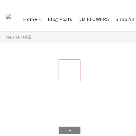
Home
Blog Posts
DM FLOWERS
Shop All
View All
/
綠植