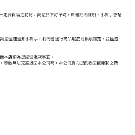
一定要保留之花材，請您於下訂單時，於備註內註明，小幫手會幫
，請您儘速通知小幫手，我們會進行商品瑕疵或損壞鑑定，並儘速
以便本店鋪為您處理退款事宜。
況，導致無法完整退回本公司時，本公司將向您酌收回復原狀之費