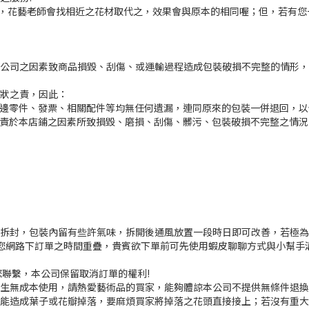
足，花藝老師會找相近之花材取代之，效果會與原本的相同喔；但，若有您
本公司之因素致商品損毀、刮傷、或運輸過程造成包裝破損不完整的情形
原狀之責，因此：
週邊零件、發票、相關配件等均無任何遺漏，連同原來的包裝一併退回，
歸責於本店鋪之因素所致損毀、磨損、刮傷、髒污、包裝破損不完整之情
新未拆封，包裝內留有些許氣味，拆開後通風放置一段時日即可改善，若極為敏
與您網路下訂單之時間重疊，貴賓欲下單前可先使用蝦皮聊聊方式與小幫手
聯繫，本公司保留取消訂單的權利!
產生無成本使用，請熱愛藝術品的買家，能夠體諒本公司不提供無條件退
可能造成葉子或花瓣掉落，要麻煩買家將掉落之花頭直接接上；若沒有重