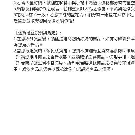
4.若需大量訂購，歡迎在聊聊中與小幫手溝通；價格部分有商量空
5.請恕製作與訂作之成品，若非重大非人為之瑕疵，不給與退換貨
6花材庫存不一致，若您下訂的盆花內，剛好有一兩隻花庫存不
您留意並取得您同意後才製作喔!
【退貨權益說明與規定】:
1.在您收到貨品後，請儘速確認您所訂購的商品，如有可歸責於
為您更換新品。
2.當您欲退貨時，依民法規定，您與本店鋪應互負交易解除回復
(1)請您維持商品之全新狀態，並請確保主要商品、使用手冊、
(2)若商品發生因不當使用、拆卸或逾越檢視商品之必要等非可
用，或依商品之保存狀況按比例向您請求商品之價額。