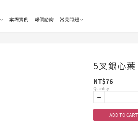
案場實例
報價諮詢
常見問題
5叉銀心葉
NT$76
Quantity
ADD TO CART