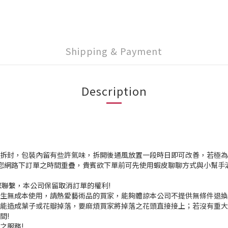
Shipping & Payment
Description
新未拆封，包裝內留有些許氣味，拆開後通風放置一段時日即可改善，若極為敏
與您網路下訂單之時間重疊，貴賓欲下單前可先使用蝦皮聊聊方式與小幫手
聯繫，本公司保留取消訂單的權利!
產生無成本使用，請熱愛藝術品的買家，能夠體諒本公司不提供無條件退
可能造成葉子或花瓣掉落，要麻煩買家將掉落之花頭直接接上；若沒有重
間!
之服務!