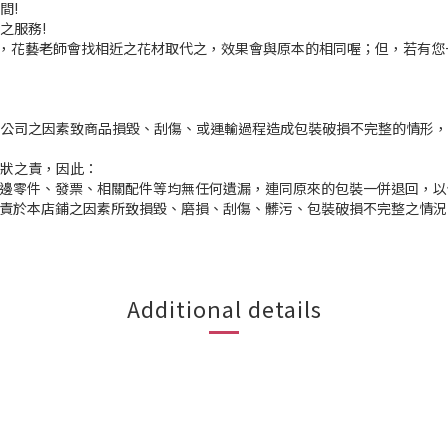
間!
之服務!
足，花藝老師會找相近之花材取代之，效果會與原本的相同喔；但，若有您
本公司之因素致商品損毀、刮傷、或運輸過程造成包裝破損不完整的情形
原狀之責，因此：
週邊零件、發票、相關配件等均無任何遺漏，連同原來的包裝一併退回，
歸責於本店鋪之因素所致損毀、磨損、刮傷、髒污、包裝破損不完整之情
Additional details