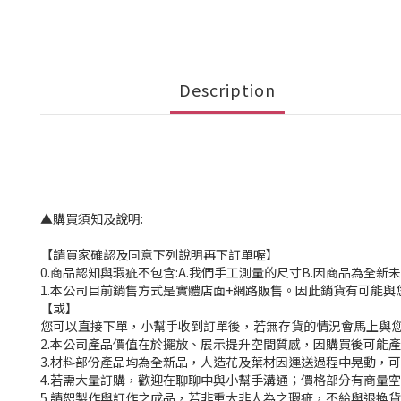
Description
▲購買須知及說明:
【請買家確認及同意下列說明再下訂單喔】
0.商品認知與瑕疵不包含:A.我們手工測量的尺寸B.因商品為全
1.本公司目前銷售方式是實體店面+網路販售。因此銷貨有可能
【或】
您可以直接下單，小幫手收到訂單後，若無存貨的情況會馬上與您
2.本公司產品價值在於擺放、展示提升空間質感，因購買後可能
3.材料部份產品均為全新品，人造花及葉材因運送過程中晃動，
4.若需大量訂購，歡迎在聊聊中與小幫手溝通；價格部分有商量空
5.請恕製作與訂作之成品，若非重大非人為之瑕疵，不給與退換貨