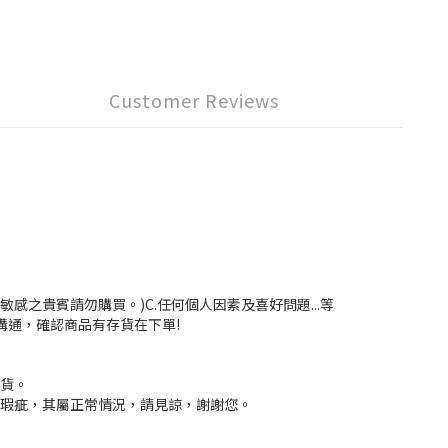
Customer Reviews
感之貴賓請勿購買。)C.任何個人因素及喜好問題...等
溝通，確認商品有存貨在下單!
換貨。
大瑕疵，其屬正常情況，請見諒，謝謝您。