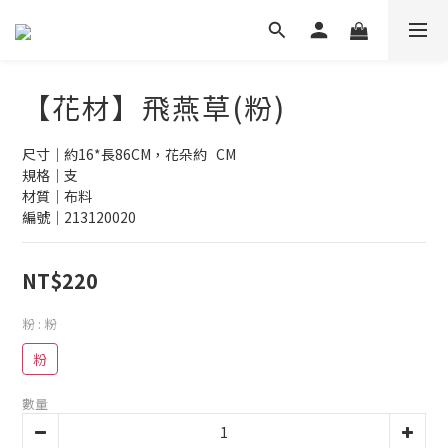
【花材】飛燕草(粉)
尺寸｜約16*長86CM，花朵約   CM
規格｜支
材質｜布料
編號｜213120020
NT$220
粉
: 粉
粉
數量