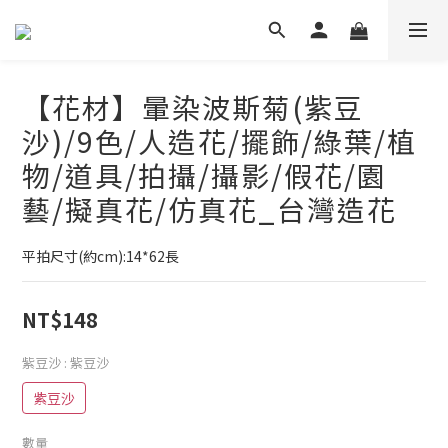
【花材】暈染波斯菊(紫豆
沙)/9色/人造花/擺飾/綠葉/植
物/道具/拍攝/攝影/假花/園
藝/擬真花/仿真花_台灣造花
平拍尺寸(約cm):14*62長
NT$148
紫豆沙
: 紫豆沙
紫豆沙
數量