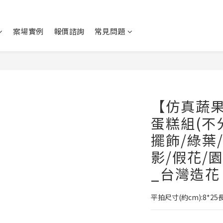
案場實例
報價諮詢
常見問題
【仿真蔬果
蛋糕組(不分
擺飾/綠葉
影/假花/
_台灣造花
平拍尺寸(約cm):8*25