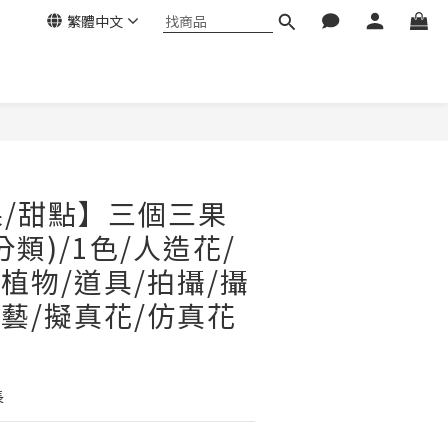
繁體中文
立即購買
/甜點】三個三果
類)/1色/人造花/
/植物/道具/拍攝/攝
園藝/擬真花/仿真花
長