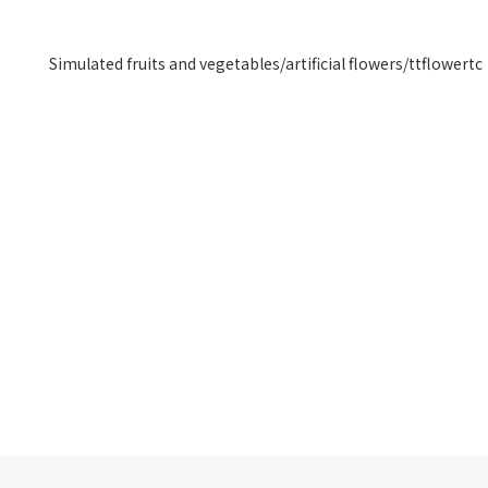
Simulated fruits and vegetables/artificial flowers/ttflowertc