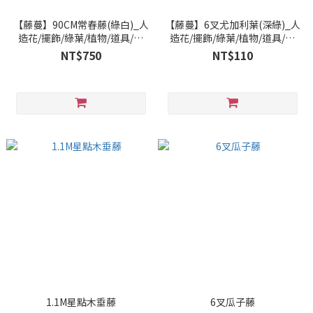
【藤蔓】90CM常春藤(綠白)_人
【藤蔓】6叉尤加利葉(深綠)_人
造花/擺飾/綠葉/植物/道具/拍
造花/擺飾/綠葉/植物/道具/拍
攝/攝影/假花/園藝_台灣造花
攝/攝影/假花/園藝_台灣造花
NT$750
NT$110
1.1M星點木垂藤
6叉瓜子藤