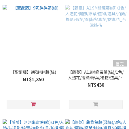
售完
【聖誕藤】9呎胖胖藤(綠)
【藤蔓】A1.9M綠蘿藤(綠)/1色/
人造花/擺飾/綠葉/植物/道具/拍
NT$1,350
攝/攝影/假花/園藝/擬真花/仿真
NT$430
花_台灣造花