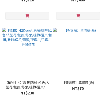
【植物】42"扁藤(咖啡)/1色/人
【聖誕藤】單條藤(綠)
造花/擺飾/綠葉/植物/道具/拍
NT$70
攝/攝影/假花/園藝/擬真花/仿真
NT$230
花_台灣造花