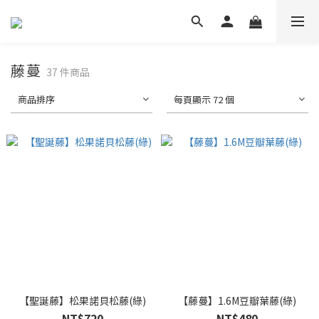
藤蔓
37 件商品
商品排序
每頁顯示 72 個
【聖誕藤】松果諾貝松藤(綠)
【藤蔓】1.6M豆瓣葉藤(綠)
NT$720
NT$480