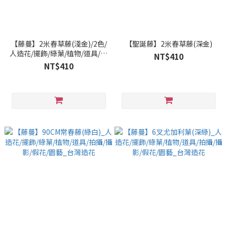
【藤蔓】2米春草藤(淺金)/2色/
【聖誕藤】2米春草藤(深金)
人造花/擺飾/綠葉/植物/道具/拍
NT$410
攝/攝影/假花/園藝/擬真花/仿真
NT$410
花_台灣造花