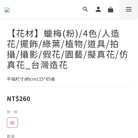
【花材】蠟梅(粉)/4色/人造
花/擺飾/綠葉/植物/道具/拍
攝/攝影/假花/園藝/擬真花/仿
真花_台灣造花
平拍尺寸(約cm):15*65長
NT$260
粉
: 粉
粉
數量