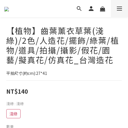
【植物】齒葉薰衣草葉(淺
綠)/2色/人造花/擺飾/綠葉/植
物/道具/拍攝/攝影/假花/園
藝/擬真花/仿真花_台灣造花
平拍尺寸(約cm):27*41
NT$140
淺綠
: 淺綠
淺綠
數量